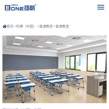
首页
>
时搏（中国）
>
普通教室
>
普通教室