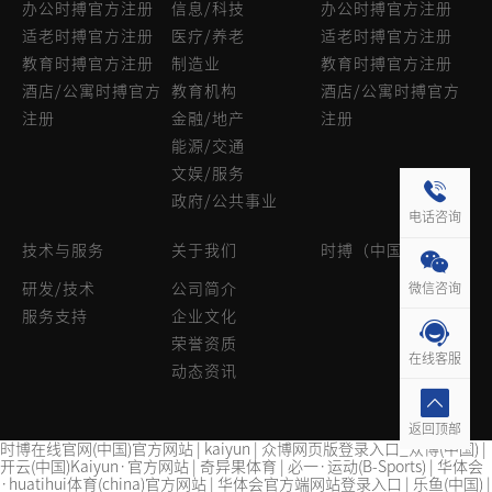
办公时搏官方注册
信息/科技
办公时搏官方注册
适老时搏官方注册
医疗/养老
适老时搏官方注册
教育时搏官方注册
制造业
教育时搏官方注册
酒店/公寓时搏官方
教育机构
酒店/公寓时搏官方
注册
金融/地产
注册
能源/交通
文娱/服务
政府/公共事业
电话咨询
技术与服务
关于我们
时搏（中国）
微信咨询
研发/技术
公司简介
服务支持
企业文化
荣誉资质
在线客服
动态资讯
返回顶部
时博在线官网(中国)官方网站
|
kaiyun
|
众博网页版登录入口_众博(中国)
|
开云(中国)Kaiyun·官方网站
|
奇异果体育
|
必一·运动(B-Sports)
|
华体会
·huatihui体育(china)官方网站
|
华体会官方端网站登录入口
|
乐鱼(中国)
|