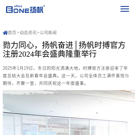
首页
>
动态资讯
>
公司新闻
勠力同心，扬帆奋进│扬帆时搏官方
注册2024年会盛典隆重举行
2025年1月19日，冬日的阳光洒满大地，时搏官方注册迎来了年
度总结大会及新春年会盛典。这一天，公司全体员工满怀喜悦与
期待，齐聚一堂，共同庆祝这一年度盛事。