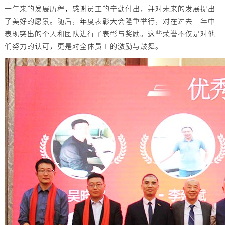
一年来的发展历程，感谢员工的辛勤付出，并对未来的发展提出
了美好的愿景。随后，年度表彰大会隆重举行，对在过去一年中
表现突出的个人和团队进行了表彰与奖励。这些荣誉不仅是对他
们努力的认可，更是对全体员工的激励与鼓舞。