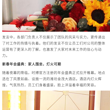
发言中，各部门负责人不仅展示了团队的风采与实力，更传递出
了对工作的热情与执着。他们的发言不仅让员工们对公司的整体
运营有了更深入的了解，也激发了大家对未来工作的信心与动
力。
新春年会盛典：家人围坐，灯火可期
随着夜幕的降临，
时搏官方注册
的年会盛典正式拉开帷幕。地点
选在了风景如画、设施一流的潍坊金茂大酒店。酒店内灯火辉
煌，气氛热烈，员工们身着盛装，脸上洋溢着幸福的笑容。