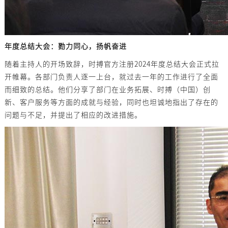
年度总结大会：勠力同心，扬帆奋进
随着主持人的开场致辞，
时搏官方注册
2024年度总结大会正式拉
开帷幕。各部门负责人逐一上台，就过去一年的工作进行了全面
而细致的总结。他们分享了部门在业务拓展、时搏（中国）创
新、客户服务等方面的成就与经验，同时也坦诚地指出了存在的
问题与不足，并提出了相应的改进措施。