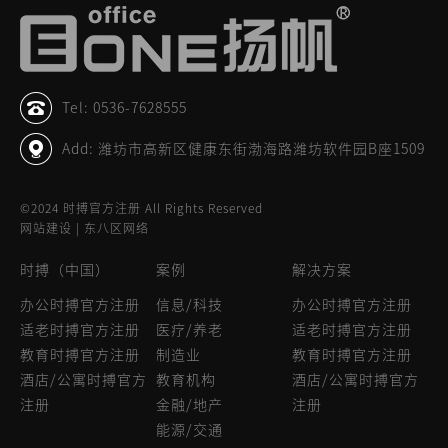
Tel: 0536-7628555
Add: 潍坊市高新区健康东街渤海路潍坊软件园B座1509
©2024 时搏官方注册 All Rights Reserved
网站建设 | 东八区网络
时搏（中国）
案例
解决方案
办公时搏官方注册
信息/科技
办公时搏官方注册
适老时搏官方注册
医疗/养老
适老时搏官方注册
教育时搏官方注册
制造业
教育时搏官方注册
酒店/公寓时搏官方
教育机构
酒店/公寓时搏官方
注册
金融/地产
注册
能源/交通